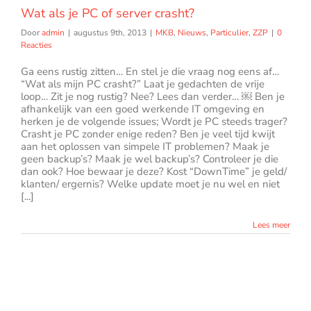
Wat als je PC of server crasht?
Door
admin
|
augustus 9th, 2013
|
MKB
,
Nieuws
,
Particulier
,
ZZP
|
0
Reacties
Ga eens rustig zitten… En stel je die vraag nog eens af…
“Wat als mijn PC crasht?” Laat je gedachten de vrije
loop… Zit je nog rustig? Nee? Lees dan verder… ￼ Ben je
afhankelijk van een goed werkende IT omgeving en
herken je de volgende issues; Wordt je PC steeds trager?
Crasht je PC zonder enige reden? Ben je veel tijd kwijt
aan het oplossen van simpele IT problemen? Maak je
geen backup’s? Maak je wel backup’s? Controleer je die
dan ook? Hoe bewaar je deze? Kost “DownTime” je geld/
klanten/ ergernis? Welke update moet je nu wel en niet
[...]
Lees meer