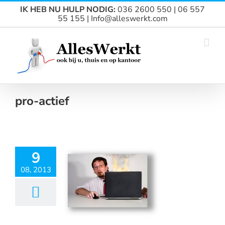
Ga
IK HEB NU HULP NODIG:
036 2600 550 | 06 557
naar
55 155 | Info@alleswerkt.com
inhoud
pro-actief
9
08, 2013
ls je PC of
er crasht?
ieuws
Particulier
ZZP