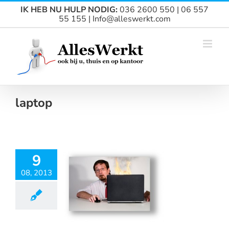
Ga
IK HEB NU HULP NODIG:
036 2600 550 | 06 557
naar
55 155 | Info@alleswerkt.com
inhoud
laptop
9
08, 2013
ls je PC of
er crasht?
ieuws
Particulier
ZZP