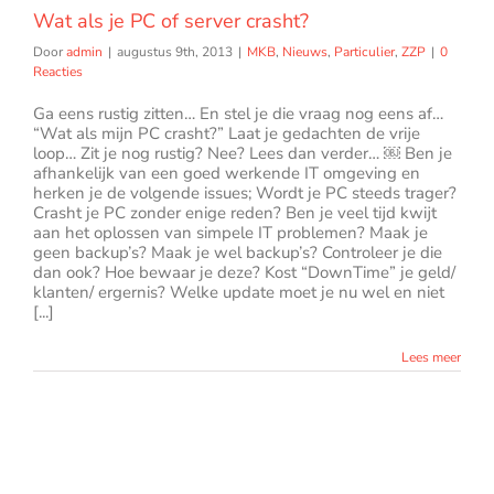
Wat als je PC of server crasht?
Door
admin
|
augustus 9th, 2013
|
MKB
,
Nieuws
,
Particulier
,
ZZP
|
0
Reacties
Ga eens rustig zitten… En stel je die vraag nog eens af…
“Wat als mijn PC crasht?” Laat je gedachten de vrije
loop… Zit je nog rustig? Nee? Lees dan verder… ￼ Ben je
afhankelijk van een goed werkende IT omgeving en
herken je de volgende issues; Wordt je PC steeds trager?
Crasht je PC zonder enige reden? Ben je veel tijd kwijt
aan het oplossen van simpele IT problemen? Maak je
geen backup’s? Maak je wel backup’s? Controleer je die
dan ook? Hoe bewaar je deze? Kost “DownTime” je geld/
klanten/ ergernis? Welke update moet je nu wel en niet
[...]
Lees meer