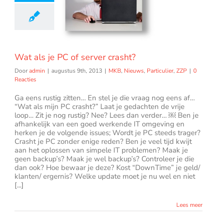
ls je PC of
er crasht?
ieuws
Particulier
ZZP
Wat als je PC of server crasht?
Door
admin
|
augustus 9th, 2013
|
MKB
,
Nieuws
,
Particulier
,
ZZP
|
0
Reacties
Ga eens rustig zitten… En stel je die vraag nog eens af…
“Wat als mijn PC crasht?” Laat je gedachten de vrije
loop… Zit je nog rustig? Nee? Lees dan verder… ￼ Ben je
afhankelijk van een goed werkende IT omgeving en
herken je de volgende issues; Wordt je PC steeds trager?
Crasht je PC zonder enige reden? Ben je veel tijd kwijt
aan het oplossen van simpele IT problemen? Maak je
geen backup’s? Maak je wel backup’s? Controleer je die
dan ook? Hoe bewaar je deze? Kost “DownTime” je geld/
klanten/ ergernis? Welke update moet je nu wel en niet
[...]
Lees meer