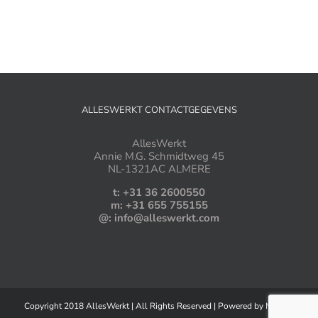
ALLESWERKT CONTACTGEGEVENS
AllesWerkt
Annie M.G. Schmidtweg 45
NL-1321AC ALMERE
t: +31 36 2600550
m: +31 655 755155
@: info@alleswerkt.com
Copyright 2018 AllesWerkt | All Rights Reserved | Powered by
MassID