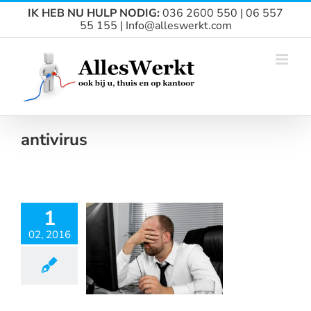
Ga
IK HEB NU HULP NODIG:
036 2600 550 | 06 557
naar
55 155 | Info@alleswerkt.com
inhoud
antivirus
1
02, 2016
COMPUTER
 AFSTAND
EHEERD?
ticulier
ZZP